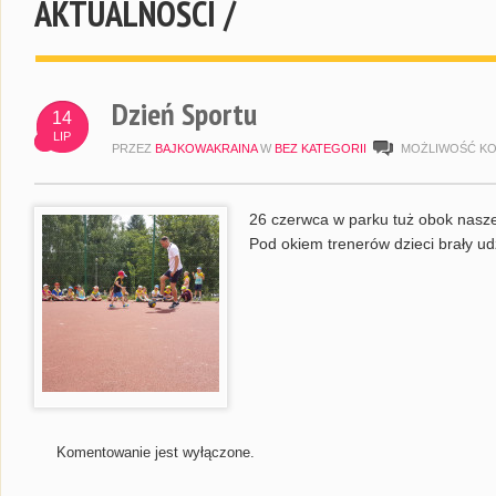
AKTUALNOŚCI /
Dzień Sportu
14
LIP
PRZEZ
BAJKOWAKRAINA
W
BEZ KATEGORII
MOŻLIWOŚĆ K
26 czerwca w parku tuż obok nasze
Pod okiem trenerów dzieci brały u
Komentowanie jest wyłączone.