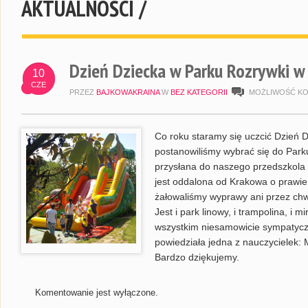
AKTUALNOŚCI /
Dzień Dziecka w Parku Rozrywki w
10
CZE
PRZEZ
BAJKOWAKRAINA
W
BEZ KATEGORII
MOŻLIWOŚĆ K
Co roku staramy się uczcić Dzień 
postanowiliśmy wybrać się do Park
przysłana do naszego przedszkola
jest oddalona od Krakowa o prawie 
żałowaliśmy wyprawy ani przez chwi
Jest i park linowy, i trampolina, i m
wszystkim niesamowicie sympatyczn
powiedziała jedna z nauczycielek: 
Bardzo dziękujemy.
Komentowanie jest wyłączone.