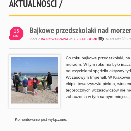
AKTUALNOŚCI /
Bajkowe przedszkolaki nad morze
15
MAJ
PRZEZ
BAJKOWAKRAINA
W
BEZ KATEGORII
MOŻLIWOŚĆ K
Co roku bajkowe przedszkolaki, na
morzem. W tym roku nie było inacz
nauczycielami spędziła aktywny t
Wczasowym Imperiall. W Krakowie 
ekipie towarzyszyła piękna, wiosen
tegorocznych wczasowiczów nie mo
zobaczenia w tym samym miejscu, o
Komentowanie jest wyłączone.