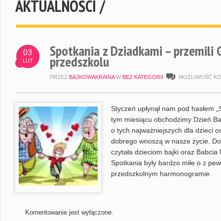
AKTUALNOŚCI /
Spotkania z Dziadkami – przemili
03
przedszkolu
LUT
PRZEZ
BAJKOWAKRAINA
W
BEZ KATEGORII
MOŻLIWOŚĆ K
Styczeń upłynął nam pod hasłem „S
tym miesiącu obchodzimy Dzień Bab
o tych najważniejszych dla dzieci o
dobrego wnoszą w nasze życie. Do 
czytała dzieciom bajki oraz Babcia 
Spotkania były bardzo miłe o z pe
przedszkolnym harmonogramie.
Komentowanie jest wyłączone.