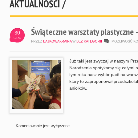
AKTUALNOŚCI /
Świąteczne warsztaty plastyczne –
30
GRU
PRZEZ
BAJKOWAKRAINA
W
BEZ KATEGORII
MOŻLIWOŚĆ K
Już taki jest zwyczaj w naszym Pr
Narodzenia spotykamy się całymi r
tym roku nasz wybór padł na wars
który to zaproponował przedszkola
aniołków.
Komentowanie jest wyłączone.