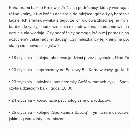
Bohaterami bajki o Królowej Złości są podróżnicy, którzy wędrują 
różne krainy, aż w końcu docierają do miejsca, gdzie żyją bardzo 
ludzie. Ich smutek wynika z tego, że ich królowa złości się na nich
bardzo, krzyczy, chodzi wiecznie niezadowolona i sama nie wie, ja
uczucia nią władają. Czy podróżnicy pomogą królowej poradzić so
uczuciem? Jakie rady jej dadzą? Czy mieszkańcy tej krainy na po
staną się znowu szczęśliwi?
• 18 stycznia – kolejna obserwacja dzieci przez psycholog Ninę Z
• 20 stycznia – zapraszamy na Bajkowy Bal Karnawałowy, godz. 1
• 23 stycznia – odwiedzi nas przemiły Gość w ramach cyklu „Spotk
czytała dzieciom bajki, godz. 10:00.
• 24 stycznia – konsultacje psychologiczne dla rodziców.
• 25 stycznia – kolejne „Spotkanie z Babcią”. Tym razem dzieci 
jakim są warsztaty ceramiczne.