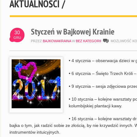
AKTUALNOŚCI /
Styczeń w Bajkowej Krainie
30
GRU
PRZEZ
BAJKOWAKRAINA
W
BEZ KATEGORII
MOŻLIWOŚĆ K
• 4 stycznia – obserwacja dzieci w
• 6 stycznia – Święto Trzech Króli 
• 9 stycznia – sesja zdjęciowa prze
• 10 stycznia – kolejne warsztaty 
kolumbijskiej plantacji kawy.
• 16 stycznia – kolejne warsztaty d
bajka o tym, jak radzić sobie ze złością, by nie krzywdzić innych. 
instrumentów intuicyjnych.