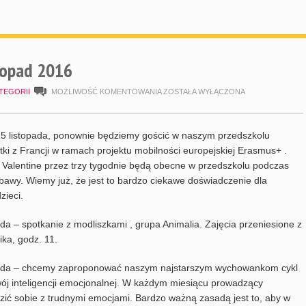
topad 2016
HARMONOGRAM
TEGORII
MOŻLIWOŚĆ KOMENTOWANIA
ZOSTAŁA WYŁĄCZONA
LISTOPAD
2016
5 listopada, ponownie będziemy gościć w naszym przedszkolu
tki z Francji w ramach projektu mobilności europejskiej Erasmus+ .
i Valentine przez trzy tygodnie będą obecne w przedszkolu podczas
abawy. Wiemy już, że jest to bardzo ciekawe doświadczenie dla
zieci.
pada – spotkanie z modliszkami , grupa Animalia. Zajęcia przeniesione z
ika, godz. 11.
opada – chcemy zaproponować naszym najstarszym wychowankom cykl
ój inteligencji emocjonalnej. W każdym miesiącu prowadzący
ić sobie z trudnymi emocjami. Bardzo ważną zasadą jest to, aby w