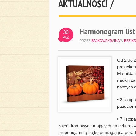
AKTUALNOŚCI /
Harmonogram lis
30
PAŹ
PRZEZ
BAJKOWAKRAINA
W
BEZ KA
Od 2 do 2
praktykan
Mathilda 
nauki i z
naszych d
• 2 listo
październ
• 7 list
zajęć dramowych mających na celu rozw
proponują inną bajkę pomagającą poradz