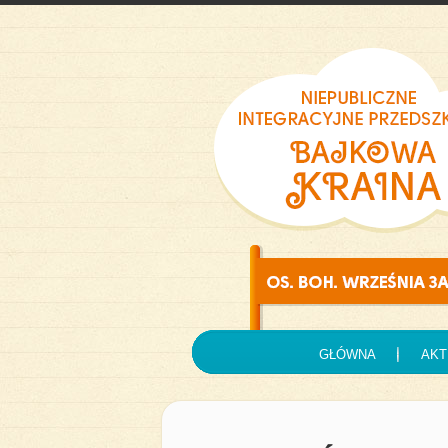
GŁÓWNA
AKT