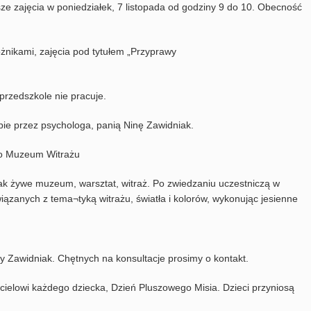
sze zajęcia w poniedziałek, 7 listopada od godziny 9 do 10. Obecność
óżnikami, zajęcia pod tytułem „Przyprawy
 przedszkole nie pracuje.
upie przez psychologa, panią Ninę Zawidniak.
 do Muzeum Witrażu
 jak żywe muzeum, warsztat, witraż. Po zwiedzaniu uczestniczą w
ązanych z tema¬tyką witrażu, światła i kolorów, wykonując jesienne
y Zawidniak. Chętnych na konsultacje prosimy o kontakt.
acielowi każdego dziecka, Dzień Pluszowego Misia. Dzieci przyniosą