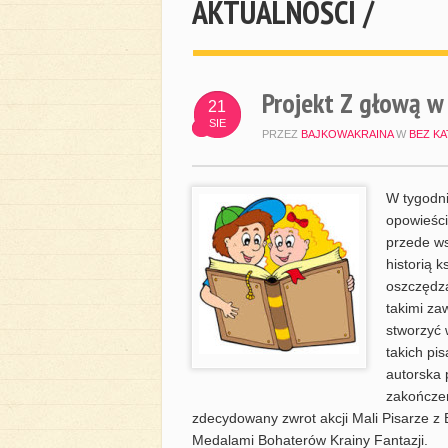
AKTUALNOŚCI /
Projekt Z głową w
21
SIE
PRZEZ
BAJKOWAKRAINA
W
BEZ KA
W tygodn
opowieści
przede ws
historią 
oszczędza
takimi za
stworzyć 
takich pi
autorska 
zakończen
zdecydowany zwrot akcji Mali Pisarze z B
Medalami Bohaterów Krainy Fantazji.