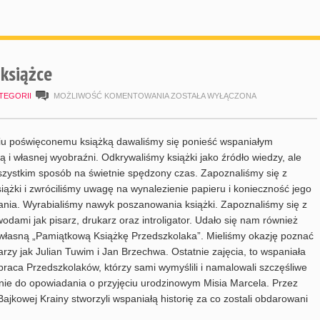
 książce
PROJEKT
TEGORII
MOŻLIWOŚĆ KOMENTOWANIA
ZOSTAŁA WYŁĄCZONA
Z
GŁOWĄ
iu poświęconemu książką dawaliśmy się ponieść wspaniałym
W
ą i własnej wyobraźni. Odkrywaliśmy książki jako źródło wiedzy, ale
zystkim sposób na świetnie spędzony czas. Zapoznaliśmy się z
KSIĄŻCE
książki i zwróciliśmy uwagę na wynalezienie papieru i konieczność jego
nia. Wyrabialiśmy nawyk poszanowania książki. Zapoznaliśmy się z
wodami jak pisarz, drukarz oraz introligator. Udało się nam również
własną „Pamiątkową Książkę Przedszkolaka”. Mieliśmy okazję poznać
sarzy jak Julian Tuwim i Jan Brzechwa. Ostatnie zajęcia, to wspaniała
praca Przedszkolaków, którzy sami wymyślili i namalowali szczęśliwe
ie do opowiadania o przyjęciu urodzinowym Misia Marcela. Przez
ajkowej Krainy stworzyli wspaniałą historię za co zostali obdarowani