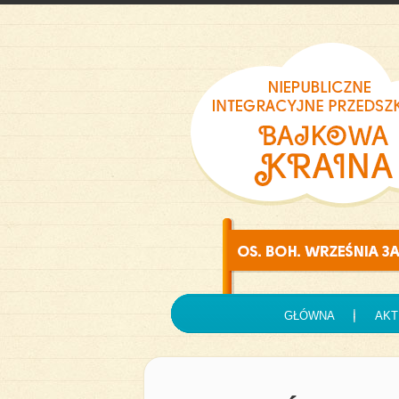
GŁÓWNA
AKT