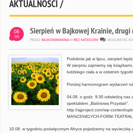
AKTUALNOŚCI /
Sierpień w Bajkowej Krainie, drugi
06
SIE
PRZEZ
BAJKOWAKRAINA
W
BEZ KATEGORII
MOŻLIWOŚĆ K
Podobnie jak w lipcu, sierpień będ
W sierpniu zajmiemy się książkami, 
ludzkiego ciała a w ostatnim tygo
Poniżej harmonogram wydarzeń na 
04.08. o godz. 9:30 odwiedzą nas 
spektaklem „Baśniowa Przystań”.
http://ajproject.com/wp-content/
MA%C5%81YCH-FORM-TEATRALNY
10.08. w tygodniu poświęconym Afryce pojedziemy na wycieczkę w