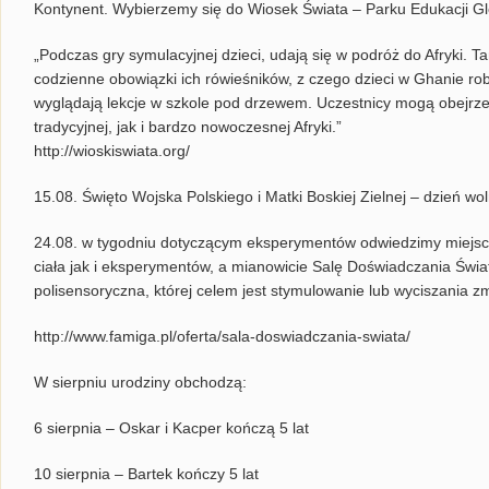
Kontynent. Wybierzemy się do Wiosek Świata – Parku Edukacji Glo
„Podczas gry symulacyjnej dzieci, udają się w podróż do Afryki. T
codzienne obowiązki ich rówieśników, z czego dzieci w Ghanie robi
wyglądają lekcje w szkole pod drzewem. Uczestnicy mogą obejrzeć 
tradycyjnej, jak i bardzo nowoczesnej Afryki.”
http://wioskiswiata.org/
15.08. Święto Wojska Polskiego i Matki Boskiej Zielnej – dzień wo
24.08. w tygodniu dotyczącym eksperymentów odwiedzimy miejsc
ciała jak i eksperymentów, a mianowicie Salę Doświadczania Świa
polisensoryczna, której celem jest stymulowanie lub wyciszania z
http://www.famiga.pl/oferta/sala-doswiadczania-swiata/
W sierpniu urodziny obchodzą:
6 sierpnia – Oskar i Kacper kończą 5 lat
10 sierpnia – Bartek kończy 5 lat