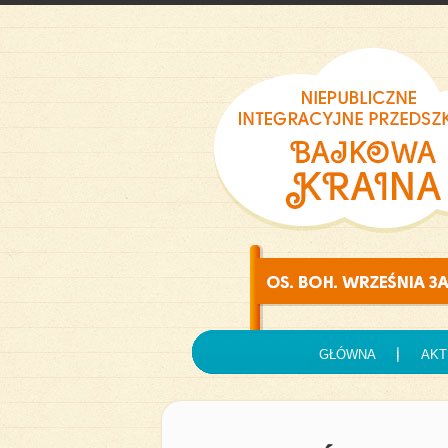
GŁÓWNA
AKT