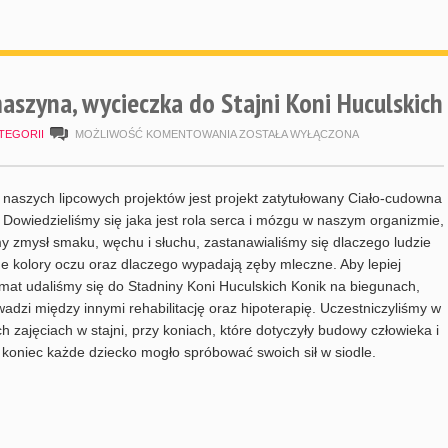
aszyna, wycieczka do Stajni Koni Huculskich
CIAŁO
TEGORII
MOŻLIWOŚĆ KOMENTOWANIA
ZOSTAŁA WYŁĄCZONA
–
CUDOWNA
naszych lipcowych projektów jest projekt zatytułowany Ciało-cudowna
MASZYNA,
Dowiedzieliśmy się jaka jest rola serca i mózgu w naszym organizmie,
y zmysł smaku, węchu i słuchu, zastanawialiśmy się dlaczego ludzie
WYCIECZKA
e kolory oczu oraz dlaczego wypadają zęby mleczne. Aby lepiej
DO
emat udaliśmy się do Stadniny Koni Huculskich Konik na biegunach,
STAJNI
wadzi między innymi rehabilitację oraz hipoterapię. Uczestniczyliśmy w
h zajęciach w stajni, przy koniach, które dotyczyły budowy człowieka i
KONI
 koniec każde dziecko mogło spróbować swoich sił w siodle.
HUCULSKICH