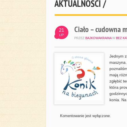
AKTUALNOŚCI /
Ciało – cudowna m
21
LIP
PRZEZ
BAJKOWAKRAINA
W
BEZ KA
Jednym z 
maszyna. 
poznaliśm
mają różn
zgłębić t
która pro
godzinnyc
konia. Na
Komentowanie jest wyłączone.