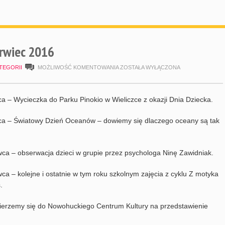
rwiec 2016
HARMONOGRAM
TEGORII
MOŻLIWOŚĆ KOMENTOWANIA
ZOSTAŁA WYŁĄCZONA
CZERWIEC
2016
ca – Wycieczka do Parku Pinokio w Wieliczce z okazji Dnia Dziecka.
ca – Światowy Dzień Oceanów – dowiemy się dlaczego oceany są tak
wca – obserwacja dzieci w grupie przez psychologa Ninę Zawidniak.
wca – kolejne i ostatnie w tym roku szkolnym zajęcia z cyklu Z motyka
.
ierzemy się do Nowohuckiego Centrum Kultury na przedstawienie