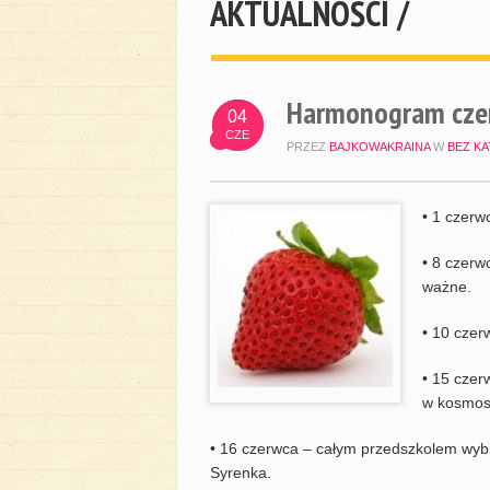
AKTUALNOŚCI /
Harmonogram cze
04
CZE
PRZEZ
BAJKOWAKRAINA
W
BEZ KA
• 1 czerw
• 8 czerw
ważne.
• 10 czer
• 15 czer
w kosmos
• 16 czerwca – całym przedszkolem wyb
Syrenka.