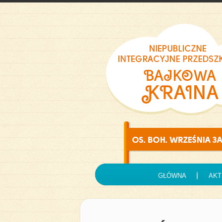
GŁÓWNA
AKT