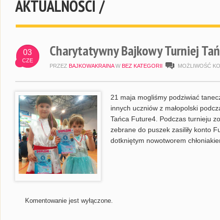
AKTUALNOŚCI /
Charytatywny Bajkowy Turniej Tań
03
CZE
PRZEZ
BAJKOWAKRAINA
W
BEZ KATEGORII
MOŻLIWOŚĆ K
21 maja mogliśmy podziwiać tanec
innych uczniów z małopolski podc
Tańca Future4. Podczas turnieju z
zebrane do puszek zasiliły konto 
dotkniętym nowotworem chłoniaki
Komentowanie jest wyłączone.