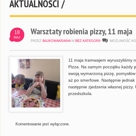
AKTUALNOŚCI /
Warsztaty robienia pizzy, 11 maja
18
MAJ
PRZEZ
BAJKOWAKRAINA
W
BEZ KATEGORII
MOŻLIWOŚĆ K
11 maja tramwajem wyruszyliśmy na
Pizza. Na samym początku każdy p
swoją wymarzoną pizzę, pomysłów
aż po smerfowe. Następnie jednak 
następnie zjedzenia własnej pizzy. 
przedszkola.
Komentowanie jest wyłączone.