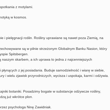
spotkania z motylami.
 motyką w kosmos.
 i pielęgnacji roślin. Rośliny uprawiane są nawet poza Ziemią, na
przechowywane są w pilnie strzeżonym Globalnym Banku Nasion, który
wyspie Spitsbergen.
ą naszym skarbem, a ich uprawa to jedna z najcenniejszych
 płynących z jej posiadania. Buduje samodzielność i wiarę w siebie,
ury i wielu zjawisk przyrodniczych, wycisza i uspokaja, karmi i odżywia.
jniki botaniki. Posadzimy bogate w substancje odżywcze rośliny,
dzą już wkrótce plon.
przez psychologa Ninę Zawidniak.