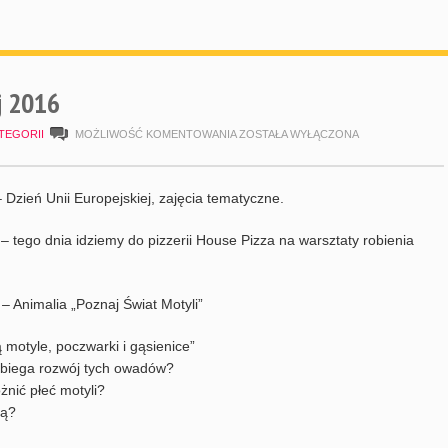
 2016
HARMONOGRAM
TEGORII
MOŻLIWOŚĆ KOMENTOWANIA
ZOSTAŁA WYŁĄCZONA
MAJ
2016
– Dzień Unii Europejskiej, zajęcia tematyczne.
 – tego dnia idziemy do pizzerii House Pizza na warsztaty robienia
 – Animalia „Poznaj Świat Motyli”
 motyle, poczwarki i gąsienice”
ebiega rozwój tych owadów?
żnić płeć motyli?
mą?