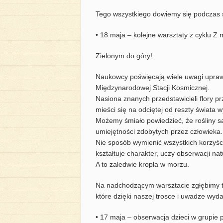
Tego wszystkiego dowiemy się podczas 
• 18 maja – kolejne warsztaty z cyklu Z
Zielonym do góry!
Naukowcy poświęcają wiele uwagi uprawie
Międzynarodowej Stacji Kosmicznej.
Nasiona znanych przedstawicieli flory 
mieści się na odciętej od reszty świata 
Możemy śmiało powiedzieć, że rośliny s
umiejętności zdobytych przez człowieka.
Nie sposób wymienić wszystkich korzyści
kształtuje charakter, uczy obserwacji nat
A to zaledwie kropla w morzu.
Na nadchodzącym warsztacie zgłębimy ta
które dzięki naszej trosce i uwadze wyda
• 17 maja – obserwacja dzieci w grupie 