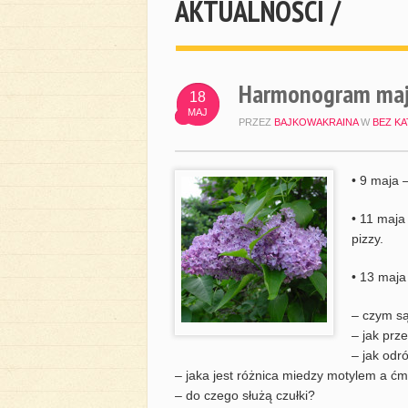
AKTUALNOŚCI /
Harmonogram maj
18
MAJ
PRZEZ
BAJKOWAKRAINA
W
BEZ KA
• 9 maja 
• 11 maja
pizzy.
• 13 maja
– czym są
– jak prz
– jak odró
– jaka jest różnica miedzy motylem a ć
– do czego służą czułki?