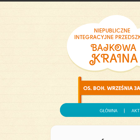
GŁÓWNA
AKT