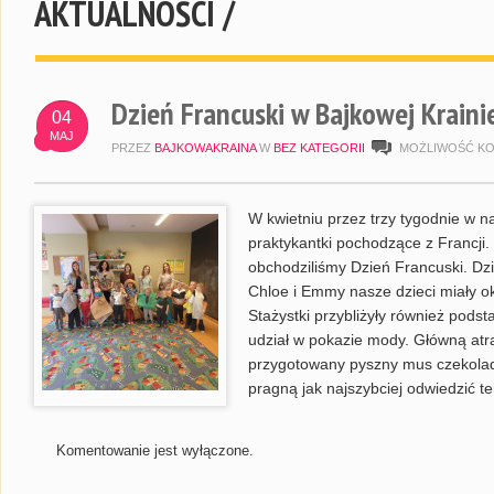
AKTUALNOŚCI /
Dzień Francuski w Bajkowej Kraini
04
MAJ
PRZEZ
BAJKOWAKRAINA
W
BEZ KATEGORII
MOŻLIWOŚĆ K
W kwietniu przez trzy tygodnie w 
praktykantki pochodzące z Francji. 
obchodziliśmy Dzień Francuski. D
Chloe i Emmy nasze dzieci miały oka
Stażystki przybliżyły również pods
udział w pokazie mody. Główną atra
przygotowany pyszny mus czekolado
pragną jak najszybciej odwiedzić te
Komentowanie jest wyłączone.