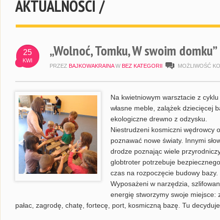
AKTUALNOŚCI /
„Wolnoć, Tomku, W swoim domku” –
25
KWI
PRZEZ
BAJKOWAKRAINA
W
BEZ KATEGORII
MOŻLIWOŚĆ K
Na kwietniowym warsztacie z cyklu
własne meble, zalążek dziecięcej 
ekologiczne drewno z odzysku.
Niestrudzeni kosmiczni wędrowcy op
poznawać nowe światy. Innymi słow
drodze poznając wiele przyrodniczy
globtroter potrzebuje bezpiecznego
czas na rozpoczęcie budowy bazy.
Wyposażeni w narzędzia, szlifowan
energię stworzymy swoje miejsce: 
pałac, zagrodę, chatę, fortecę, port, kosmiczną bazę. Tu decyduj