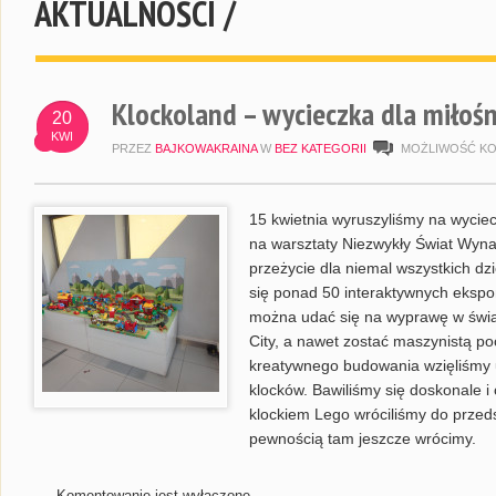
AKTUALNOŚCI /
Klockoland – wycieczka dla miłoś
20
KWI
PRZEZ
BAJKOWAKRAINA
W
BEZ KATEGORII
MOŻLIWOŚĆ K
15 kwietnia wyruszyliśmy na wycie
na warsztaty Niezwykły Świat Wyna
przeżycie dla niemal wszystkich dz
się ponad 50 interaktywnych eksp
można udać się na wyprawę w świ
City, a nawet zostać maszynistą po
kreatywnego budowania wzięliśmy u
klocków. Bawiliśmy się doskonale 
klockiem Lego wróciliśmy do przedsz
pewnością tam jeszcze wrócimy.
Komentowanie jest wyłączone.