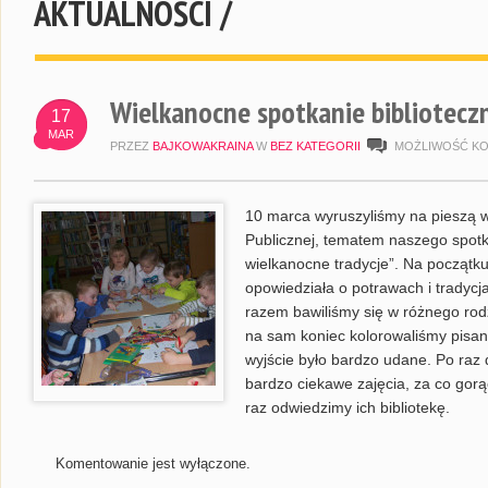
AKTUALNOŚCI /
Wielkanocne spotkanie bibliotecz
17
MAR
PRZEZ
BAJKOWAKRAINA
W
BEZ KATEGORII
MOŻLIWOŚĆ K
10 marca wyruszyliśmy na pieszą wy
Publicznej, tematem naszego spotkan
wielkanocne tradycje”. Na początku
opowiedziała o potrawach i tradyc
razem bawiliśmy się w różnego ro
na sam koniec kolorowaliśmy pisa
wyjście było bardzo udane. Po raz d
bardzo ciekawe zajęcia, za co gorą
raz odwiedzimy ich bibliotekę.
Komentowanie jest wyłączone.