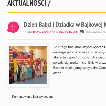
AKTUALNOŚCI /
Dzień Babci i Dziadka w Bajkowej 
23
LUT
PRZEZ
BAJKOWAKRAINA
W
BEZ KATEGORII
MOŻLIWOŚĆ K
12 lutego nasi mali artyści wystąpi
naszego przedszkola zaprosiliśmy 
aby w ten sposób uczcić Ich święto
spisały się znakomicie. Były wiersz
Bardzo dziękujemy wszystkim Gości
dzień.
Komentowanie jest wyłączone.