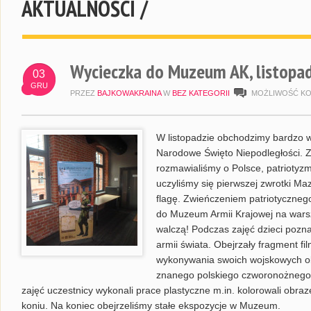
AKTUALNOŚCI /
Wycieczka do Muzeum AK, listopa
03
GRU
PRZEZ
BAJKOWAKRAINA
W
BEZ KATEGORII
MOŻLIWOŚĆ K
W listopadzie obchodzimy bardzo w
Narodowe Święto Niepodległości. 
rozmawialiśmy o Polsce, patrioty
uczyliśmy się pierwszej zwrotki M
flagę. Zwieńczeniem patriotycznego
do Muzeum Armii Krajowej na warsz
walczą! Podczas zajęć dzieci poznał
armii świata. Obejrzały fragment f
wykonywania swoich wojskowych obo
znanego polskiego czworonożnego 
zajęć uczestnicy wykonali prace plastyczne m.in. kolorowali obr
koniu. Na koniec obejrzeliśmy stałe ekspozycje w Muzeum.