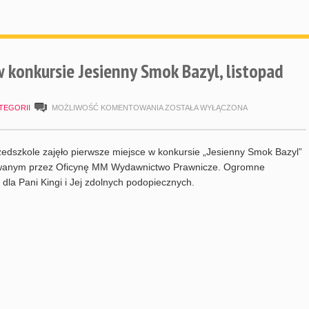
 konkursie Jesienny Smok Bazyl, listopad
PIERWSZE
TEGORII
MOŻLIWOŚĆ KOMENTOWANIA
ZOSTAŁA WYŁĄCZONA
MIEJSCE
W
edszkole zajęło pierwsze miejsce w konkursie „Jesienny Smok Bazyl”
KONKURSIE
wanym przez Oficynę MM Wydawnictwo Prawnicze. Ogromne
e dla Pani Kingi i Jej zdolnych podopiecznych.
JESIENNY
SMOK
BAZYL,
LISTOPAD
2015