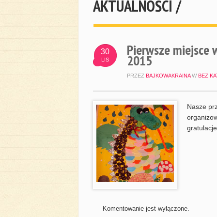
AKTUALNOŚCI /
Pierwsze miejsce w
30
2015
LIS
PRZEZ
BAJKOWAKRAINA
W
BEZ KA
Nasze prz
organizo
gratulacj
Komentowanie jest wyłączone.