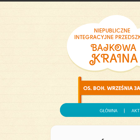
GŁÓWNA
AKT