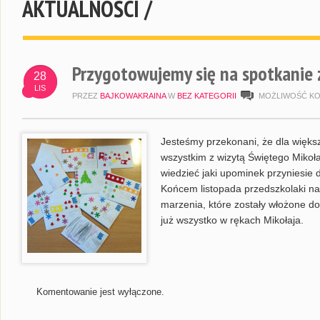
AKTUALNOŚCI /
Przygotowujemy się na spotkanie 
28
LIS
PRZEZ
BAJKOWAKRAINA
W
BEZ KATEGORII
MOŻLIWOŚĆ K
Jesteśmy przekonani, że dla większ
wszystkim z wizytą Świętego Mikoła
wiedzieć jaki upominek przyniesie 
Końcem listopada przedszkolaki na
marzenia, które zostały włożone d
już wszystko w rękach Mikołaja.
Komentowanie jest wyłączone.