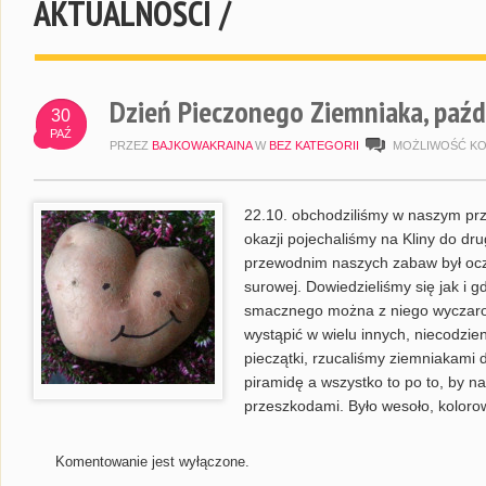
AKTUALNOŚCI /
Dzień Pieczonego Ziemniaka, paźd
30
PAŹ
PRZEZ
BAJKOWAKRAINA
W
BEZ KATEGORII
MOŻLIWOŚĆ K
22.10. obchodziliśmy w naszym prz
okazji pojechaliśmy na Kliny do dr
przewodnim naszych zabaw był oczy
surowej. Dowiedzieliśmy się jak i 
smacznego można z niego wyczaro
wystąpić w wielu innych, niecodzie
pieczątki, rzucaliśmy ziemniakami
piramidę a wszystko to po to, by n
przeszkodami. Było wesoło, koloro
Komentowanie jest wyłączone.