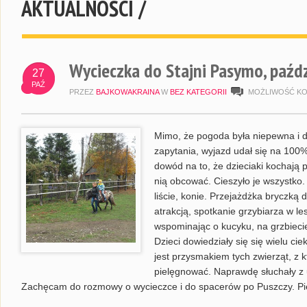
AKTUALNOŚCI /
Wycieczka do Stajni Pasymo, paźd
27
PAŹ
PRZEZ
BAJKOWAKRAINA
W
BEZ KATEGORII
MOŻLIWOŚĆ K
Mimo, że pogoda była niepewna i 
zapytania, wyjazd udał się na 100%. 
dowód na to, że dzieciaki kochają 
nią obcować. Cieszyło je wszystko. 
liście, konie. Przejażdżka bryczką 
atrakcją, spotkanie grzybiarza w les
wspominając o kucyku, na grzbiec
Dzieci dowiedziały się się wielu ci
jest przysmakiem tych zwierząt, z kt
pielęgnować. Naprawdę słuchały z 
Zachęcam do rozmowy o wycieczce i do spacerów po Puszczy. Pi