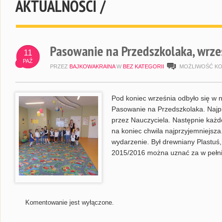
AKTUALNOŚCI /
Pasowanie na Przedszkolaka, wrze
11
PAŹ
PRZEZ
BAJKOWAKRAINA
W
BEZ KATEGORII
MOŻLIWOŚĆ K
Pod koniec września odbyło się w
Pasowanie na Przedszkolaka. Najpi
przez Nauczyciela. Następnie każde
na koniec chwila najprzyjemniejsza
wydarzenie. Był drewniany Plastuś, 
2015/2016 można uznać za w pełni
Komentowanie jest wyłączone.