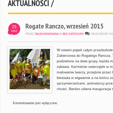
AKTUALNOŚCI /
Rogate Ranczo, wrzesień 2015
25
WRZ
PRZEZ
BAJKOWAKRAINA
W
BEZ KATEGORII
MOŻLIWOŚĆ K
W ostatni piątek całym przedszkol
Zabierzowa do Rogatego Rancza. Te
podzielone na dwie grupy, każda m
zabawa. Karmienie zwierzątek w mini
malowanie twarzy, przejście przez 
biesiada w wigwamie a na końcu 
sprzymierzeńcem, animatorzy przem
chcieć. Bardzo udana inauguracja
Komentowanie jest wyłączone.