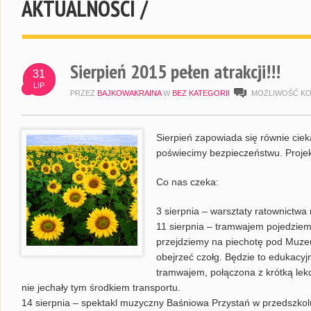
AKTUALNOŚCI /
Sierpień 2015 pełen atrakcji!!!
31
LIP
PRZEZ
BAJKOWAKRAINA
W
BEZ KATEGORII
MOŻLIWOŚĆ K
Sierpień zapowiada się równie ciek
poświecimy bezpieczeństwu. Projek
Co nas czeka:
3 sierpnia – warsztaty ratownictw
11 sierpnia – tramwajem pojedziem
przejdziemy na piechotę pod Muze
obejrzeć czołg. Będzie to edukacy
tramwajem, połączona z krótką lekcj
nie jechały tym środkiem transportu.
14 sierpnia – spektakl muzyczny Baśniowa Przystań w przedszkol