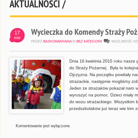
AKTUALNOŚCI /
Wycieczka do Komendy Straży Poża
17
KWI
PRZEZ
BAJKOWAKRAINA
W
BEZ KATEGORII
MOŻLIWOŚĆ K
Dnia 16 kwietnia 2015 roku nasze 
do Straży Pożarnej . Była to kolej
Ojczyzna. Na początku powitały n
strażackie, następnie mogliśmy zob
Jeden ze strażaków pokazał nam w j
wyruszyć na pomoc. Dzieci miały m
do wozu strażackiego. Wszystkim b
przedszkolaków już teraz wie kim z
Komentowanie jest wyłączone.