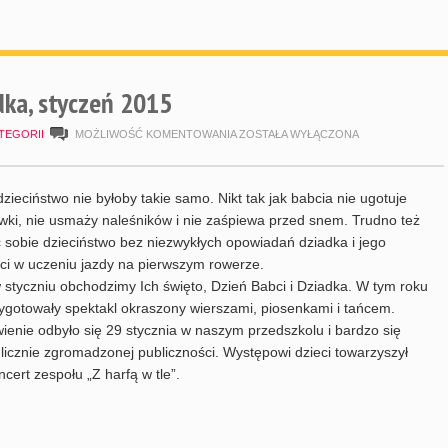
dka, styczeń 2015
DZIEŃ
TEGORII
MOŻLIWOŚĆ KOMENTOWANIA
ZOSTAŁA WYŁĄCZONA
BABCI
I
dzieciństwo nie byłoby takie samo. Nikt tak jak babcia nie ugotuje
DZIADKA,
ki, nie usmaży naleśników i nie zaśpiewa przed snem. Trudno też
 sobie dzieciństwo bez niezwykłych opowiadań dziadka i jego
STYCZEŃ
ści w uczeniu jazdy na pierwszym rowerze.
2015
styczniu obchodzimy Ich święto, Dzień Babci i Dziadka. W tym roku
zygotowały spektakl okraszony wierszami, piosenkami i tańcem.
ienie odbyło się 29 stycznia w naszym przedszkolu i bardzo się
licznie zgromadzonej publiczności. Występowi dzieci towarzyszył
ncert zespołu „Z harfą w tle”.