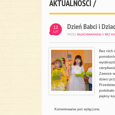
AKTUALNOŚCI /
Dzień Babci i Dzia
12
LUT
PRZEZ
BAJKOWAKRAINA
W
BEZ KA
Bez nich 
pomidorów
wyobrazić
cierpliwo
Zawsze w 
dzieci pr
Przedstaw
podobało 
piękny ko
Komentowanie jest wyłączone.