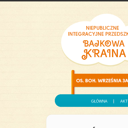
GŁÓWNA
AKT