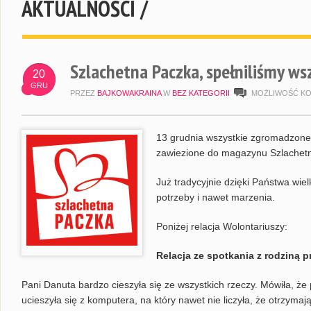
AKTUALNOŚCI /
Szlachetna Paczka, spełniliśmy ws
20
GRU
PRZEZ
BAJKOWAKRAINA
W
BEZ KATEGORII
MOŻLIWOŚĆ K
13 grudnia wszystkie zgromadzone
zawiezione do magazynu Szlachetn
Już tradycyjnie dzięki Państwa wiel
potrzeby i nawet marzenia.
Poniżej relacja Wolontariuszy:
Relacja ze spotkania z rodziną p
Pani Danuta bardzo cieszyła się ze wszystkich rzeczy. Mówiła, ż
ucieszyła się z komputera, na który nawet nie liczyła, że otrzyma