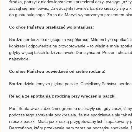
środka, patrzył z niedowierzaniem i przecierał oczy, pytając: „aż 
zaczął się nimi bawić. Dziewczynki również bardzo cieszyły się z k
do gustu hulajnoga. Za to dla Marysi wymarzonym prezentem okaz
Co chce Państwu przekazać wolontariusz:
Bardzo serdecznie dziękuję za współpracę. Miło mi było spotkać 
konkrety i odpowiedzialne przygotowanie – to właśnie mnie spotka
gdyby więcej takich ludzi zostawało Darczyńcami. Prezent chciałab
najszybciej.
Co chce Państwu powiedzieć od siebie rodzina:
Bardzo dziękujemy za piękną paczkę. Chcieliśmy Państwu serde
Relacja ze spotkania z rodziną przy wręczeniu paczki.
Pani Beata wraz z dziećmi ogromnie ucieszyły się, gdy zaczęliśm
podczas tego spotkania podkreślała, że nie spodziewała się tak w
rzecz z paczki. Miała już zresztą przygotowany list i zapakowany
Darczyńców, który przekazała nam zaraz na początku spotkania. Pa