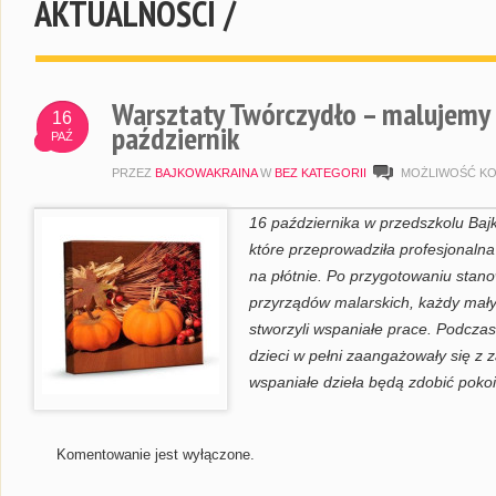
AKTUALNOŚCI /
Warsztaty Twórczydło – malujemy 
16
październik
PAŹ
PRZEZ
BAJKOWAKRAINA
W
BEZ KATEGORII
MOŻLIWOŚĆ K
16 października w przedszkolu Bajk
które przeprowadziła profesjonalna
na płótnie. Po przygotowaniu stano
przyrządów malarskich, każdy mały 
stworzyli wspaniałe prace. Podcza
dzieci w pełni zaangażowały się z
wspaniałe dzieła będą zdobić pokoik
Komentowanie jest wyłączone.