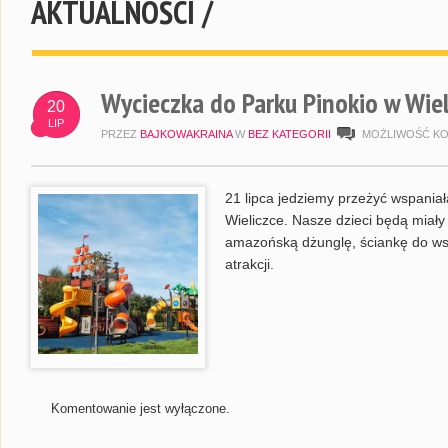
AKTUALNOŚCI /
Wycieczka do Parku Pinokio w Wiel
20
LIP
PRZEZ
BAJKOWAKRAINA
W
BEZ KATEGORII
MOŻLIWOŚĆ K
21 lipca jedziemy przeżyć wspania
Wieliczce. Nasze dzieci będą miały 
amazońską dżunglę, ściankę do wspi
atrakcji.
Komentowanie jest wyłączone.