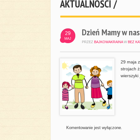
AKTUALNOŚCI /
Dzień Mamy w nas
29
MAJ
PRZEZ
BAJKOWAKRAINA
W
BEZ KA
29 maja z
strojach 
wierszyki
Komentowanie jest wyłączone.