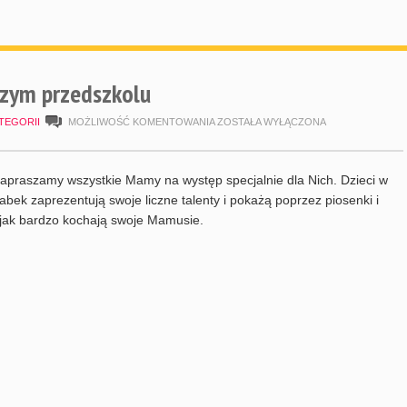
zym przedszkolu
DZIEŃ
TEGORII
MOŻLIWOŚĆ KOMENTOWANIA
ZOSTAŁA WYŁĄCZONA
MAMY
W
apraszamy wszystkie Mamy na występ specjalnie dla Nich. Dzieci w
NASZYM
żabek zaprezentują swoje liczne talenty i pokażą poprzez piosenki i
 jak bardzo kochają swoje Mamusie.
PRZEDSZKOLU