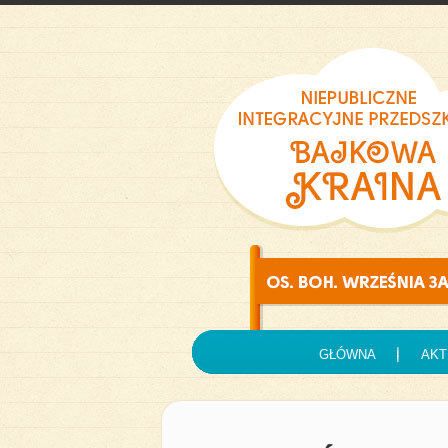
GŁÓWNA
AKT