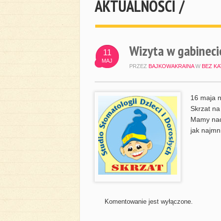
AKTUALNOŚCI /
Wizyta w gabinec
11
MAJ
PRZEZ
BAJKOWAKRAINA
W
BEZ KA
16 maja n
Skrzat na
Mamy nadz
jak najmni
Komentowanie jest wyłączone.