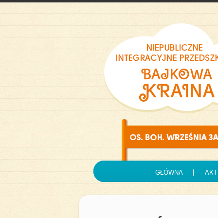
GŁÓWNA
AKT