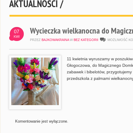
AKTUALNOŚCI /
Wycieczka wielkanocna do Magic
07
KWI
PRZEZ
BAJKOWAKRAINA
W
BEZ KATEGORII
MOŻLIWOŚĆ K
11 kwietnia wyruszamy w poszukiwa
Głogoczowa, do Magicznego Domku.
zabawek i bibelotów, przygotujemy 
przedszkola z palmami wielkanocn
Komentowanie jest wyłączone.