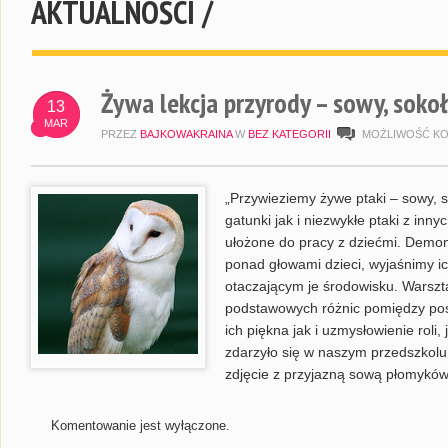
AKTUALNOŚCI /
Żywa lekcja przyrody – sowy, sokoły
13
MAR
PRZEZ
BAJKOWAKRAINA
W
BEZ KATEGORII
MOŻLIWOŚĆ K
„Przywieziemy żywe ptaki – sowy, s
gatunki jak i niezwykłe ptaki z inny
ułożone do pracy z dziećmi. Demonst
ponad głowami dzieci, wyjaśnimy i
otaczającym je środowisku. Warszt
podstawowych różnic pomiędzy po
ich piękna jak i uzmysłowienie roli,
zdarzyło się w naszym przedszkolu
zdjęcie z przyjazną sową płomyków
Komentowanie jest wyłączone.