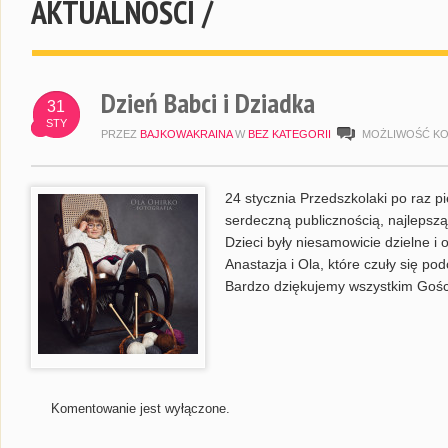
AKTUALNOŚCI /
Dzień Babci i Dziadka
31
STY
PRZEZ
BAJKOWAKRAINA
W
BEZ KATEGORII
MOŻLIWOŚĆ K
24 stycznia Przedszkolaki po raz p
serdeczną publicznością, najlepszą
Dzieci były niesamowicie dzielne 
Anastazja i Ola, które czuły się p
Bardzo dziękujemy wszystkim Gości
Komentowanie jest wyłączone.