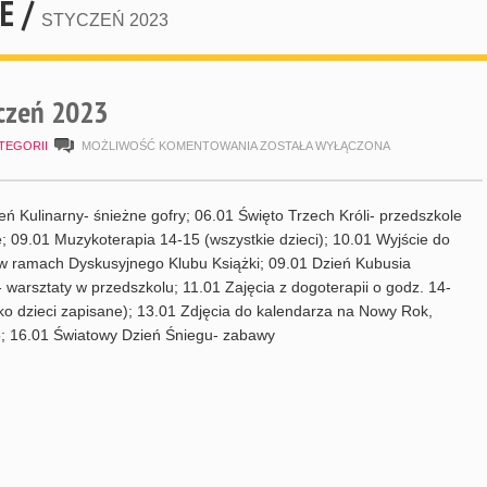
E /
STYCZEŃ 2023
czeń 2023
HARMONOGRAM
TEGORII
MOŻLIWOŚĆ KOMENTOWANIA
ZOSTAŁA WYŁĄCZONA
STYCZEŃ
2023
eń Kulinarny- śnieżne gofry; 06.01 Święto Trzech Króli- przedszkole
; 09.01 Muzykoterapia 14-15 (wszystkie dzieci); 10.01 Wyjście do
i w ramach Dyskusyjnego Klubu Książki; 09.01 Dzień Kubusia
 warsztaty w przedszkolu; 11.01 Zajęcia z dogoterapii o godz. 14-
lko dzieci zapisane); 13.01 Zdjęcia do kalendarza na Nowy Rok,
; 16.01 Światowy Dzień Śniegu- zabawy