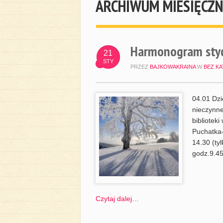
ARCHIWUM MIESIĘCZN
Harmonogram sty
21
STY
PRZEZ
BAJKOWAKRAINA
W
BEZ KA
04.01 Dzi
nieczynne
bibliotek
Puchatka-
14.30 (ty
godz.9.45
Czytaj dalej…