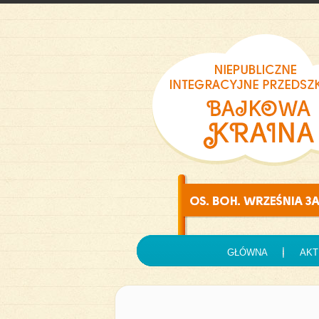
GŁÓWNA
AKT