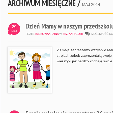
ARCHIWUM MIESIĘCZNE /
MAJ 2014
Dzień Mamy w naszym przedszkol
29
MAJ
PRZEZ
BAJKOWAKRAINA
W
BEZ KATEGORII
MOŻLIWOŚĆ K
29 maja zapraszamy wszystkie Mamy
strojach żabek zaprezentują swoje l
wierszyki jak bardzo kochają swoj