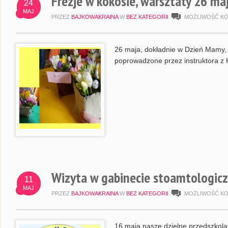
Frezje w kokosie, warsztaty 26 ma
24
MAJ
PRZEZ
BAJKOWAKRAINA
W
BEZ KATEGORII
MOŻLIWOŚĆ K
26 maja, dokładnie w Dzień Mamy, 
poprowadzone przez instruktora z 
Wizyta w gabinecie stoamtologic
11
MAJ
PRZEZ
BAJKOWAKRAINA
W
BEZ KATEGORII
MOŻLIWOŚĆ K
16 maja nasze dzielne przedszkola